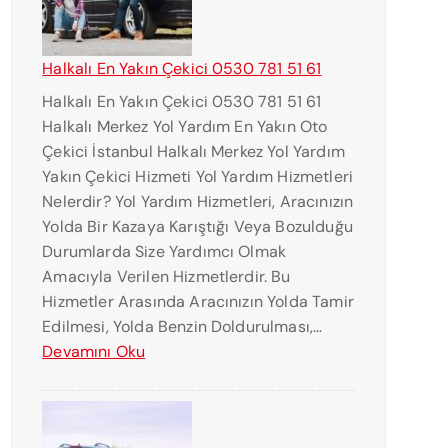
L
I
I
Ç
Halkalı En Yakın Çekici 0530 781 51 61
E
Halkalı En Yakın Çekici 0530 781 51 61
K
Halkalı Merkez Yol Yardım En Yakın Oto
I
Çekici İstanbul Halkalı Merkez Yol Yardım
C
Yakın Çekici Hizmeti Yol Yardım Hizmetleri
I
Nelerdir? Yol Yardım Hizmetleri, Aracınızın
N
Yolda Bir Kazaya Karıştığı Veya Bozulduğu
U
Durumlarda Size Yardımcı Olmak
M
Amacıyla Verilen Hizmetlerdir. Bu
A
Hizmetler Arasında Aracınızın Yolda Tamir
R
Edilmesi, Yolda Benzin Doldurulması,…
A
:
Devamını Oku
S
H
I
A
0
L
5