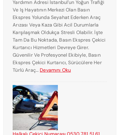
Yardımın Adresi İstanbul’un Yoğun Trafiği
Ve Iş Hayatının Merkezi Olan Basın
Ekspres Yolunda Seyahat Ederken Araç
Arızası Veya Kaza Gibi Acil Durumlarla
Karşılaşmak Oldukça Stresli Olabilir. İşte
Tam Da Bu Noktada, Basın Ekspres Çekici
Kurtarıcı Hizmetleri Devreye Girer.
Güvenilir Ve Profesyonel Ekibiyle, Basın
Ekspres Çekici Kurtarıcı, Sürücülere Her
:
Türlü Araç…
Devamını Oku
B
A
S
I
N
E
K
S
Halkalı Çekici Numarası 0530 781 51 61