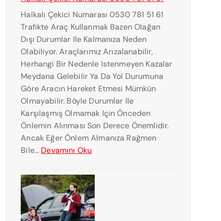
P
Halkalı Çekici Numarası 0530 781 51 61
R
Trafikte Araç Kullanmak Bazen Olağan
E
Dışı Durumlar Ile Kalmanıza Neden
S
Olabiliyor. Araçlarımız Arızalanabilir,
Ç
Herhangi Bir Nedenle Istenmeyen Kazalar
E
Meydana Gelebilir Ya Da Yol Durumuna
K
Göre Aracın Hareket Etmesi Mümkün
I
Olmayabilir. Böyle Durumlar Ile
C
Karşılaşmış Olmamak Için Önceden
I
Önlemin Alınması Son Derece Önemlidir.
K
Ancak Eğer Önlem Almanıza Rağmen
U
:
Bile…
Devamını Oku
R
H
T
A
A
L
R
K
I
A
C