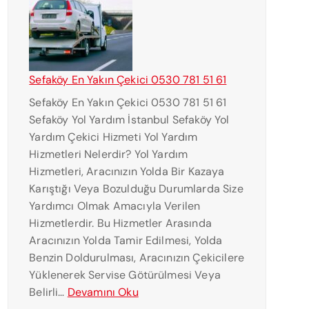
K
3
A
0
L
7
I
8
E
1
Sefaköy En Yakın Çekici 0530 781 51 61
N
5
Sefaköy En Yakın Çekici 0530 781 51 61
Y
1
Sefaköy Yol Yardım İstanbul Sefaköy Yol
A
6
Yardım Çekici Hizmeti Yol Yardım
K
1
Hizmetleri Nelerdir? Yol Yardım
I
Hizmetleri, Aracınızın Yolda Bir Kazaya
N
Karıştığı Veya Bozulduğu Durumlarda Size
Ç
Yardımcı Olmak Amacıyla Verilen
E
Hizmetlerdir. Bu Hizmetler Arasında
K
Aracınızın Yolda Tamir Edilmesi, Yolda
I
Benzin Doldurulması, Aracınızın Çekicilere
C
Yüklenerek Servise Götürülmesi Veya
I
:
Belirli…
Devamını Oku
0
S