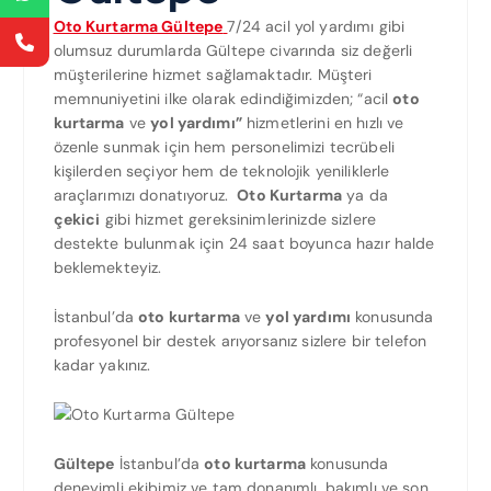
Oto Kurtarma Gültepe
7/24 acil yol yardımı gibi
olumsuz durumlarda Gültepe civarında siz değerli
müşterilerine hizmet sağlamaktadır. Müşteri
memnuniyetini ilke olarak edindiğimizden; “acil
oto
kurtarma
ve
yol yardımı”
hizmetlerini en hızlı ve
özenle sunmak için hem personelimizi tecrübeli
kişilerden seçiyor hem de teknolojik yeniliklerle
araçlarımızı donatıyoruz.
Oto Kurtarma
ya da
çekici
gibi hizmet gereksinimlerinizde sizlere
destekte bulunmak için 24 saat boyunca hazır halde
beklemekteyiz.
İstanbul’da
oto kurtarma
ve
yol yardımı
konusunda
profesyonel bir destek arıyorsanız sizlere bir telefon
kadar yakınız.
Gültepe
İstanbul’da
oto kurtarma
konusunda
deneyimli ekibimiz ve tam donanımlı, bakımlı ve son