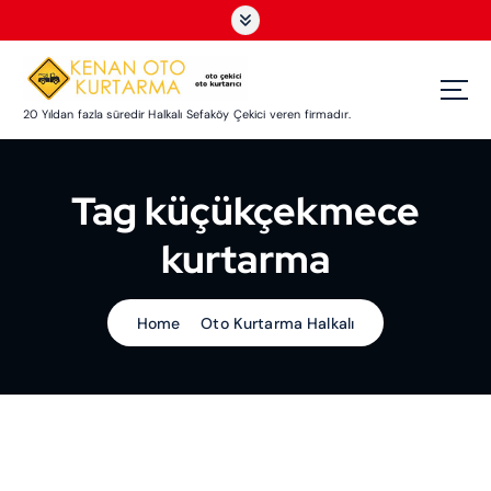
S
k
i
p
t
20 Yıldan fazla süredir Halkalı Sefaköy Çekici veren firmadır.
o
c
o
Tag küçükçekmece
n
t
kurtarma
e
n
t
Home
Oto Kurtarma Halkalı