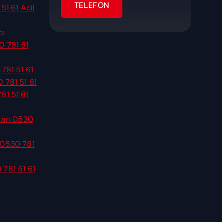
51 61 Acil
cı
0 781 51
 781 51 61
 781 51 61
81 51 61
ları 0530
 0530 781
 781 51 61