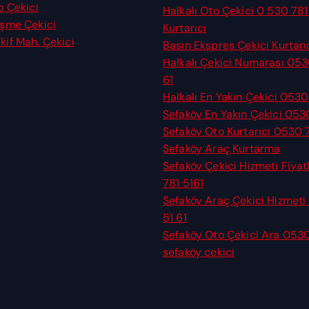
a
o Çekici
Halkalı Oto Çekici 0 530 781 
:
şme Çekici
Kurtarıcı
if Mah. Çekici
Basın Ekspres Çekici Kurtarı
Halkalı Çekici Numarası 053
61
Halkalı En Yakın Çekici 0530
Sefaköy En Yakın Çekici 0530
Sefaköy Oto Kurtarıcı 0530 7
Sefaköy Araç Kurtarma
Sefaköy Çekici Hizmeti Fiyat
781 5161
Sefaköy Araç Çekici Hizmeti
51 61
Sefaköy Oto Çekici Ara 0530
sefaköy cekici