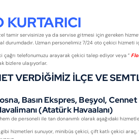
O KURTARICI
zel tamir servisinize ya da servise gitmesi için gereken hizme
aal durumdadır. Uzman personelimiz 7/24 oto çekici hizmeti i
i çağrı telefonumuzu arayarak çekici talep ediyor veya ”
Flo
 bizlere ulaşıyorlar.
ET VERDİĞİMİZ İLÇE VE SEMT
bosna, Basın Ekspres, Beşyol, Cennet M
avalimanı (Atatürk Havaalanı)
hem de personeli ile tan donanımlı olarak aşağıdaki hizmetle
 gibi hizmetleri sunuyor, minibüs çekici, çift katlı çekici araç