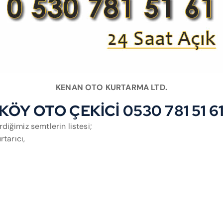
KENAN OTO KURTARMA LTD.
Y OTO ÇEKİCİ 0530 781 51 6
ğimiz semtlerin listesi;
tarıcı,