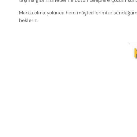
taşıma gibi hizmetler ile bütün taleplere çözüm sun
Marka olma yolunca hem müşterilerimize sunduğumuz 
bekleriz.