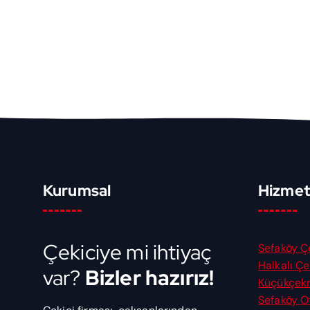
Kurumsal
Hizmet 
Çekiciye mi ihtiyaç
Sefaköy Ç
Halkalı Çe
var?
Bizler hazırız!
Küçükçek
Sefaköy Ot