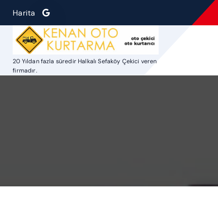
S
Harita
k
i
p
t
20 Yıldan fazla süredir Halkalı Sefaköy Çekici veren
o
firmadır.
c
o
n
t
e
n
t