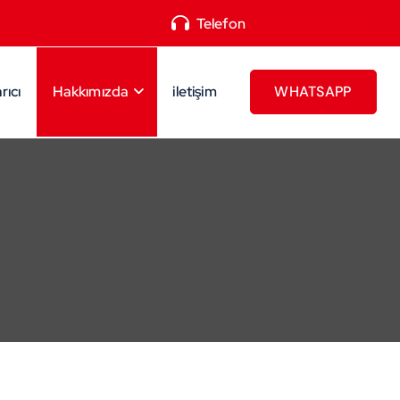
Telefon
+90 530 781 51 61
rıcı
Hakkımızda
iletişim