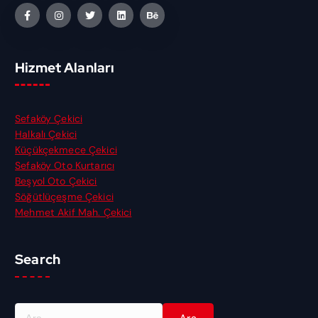
Hizmet Alanları
Sefaköy Çekici
Halkalı Çekici
Küçükçekmece Çekici
Sefaköy Oto Kurtarıcı
Beşyol Oto Çekici
Söğütlüçeşme Çekici
Mehmet Akif Mah. Çekici
Search
A