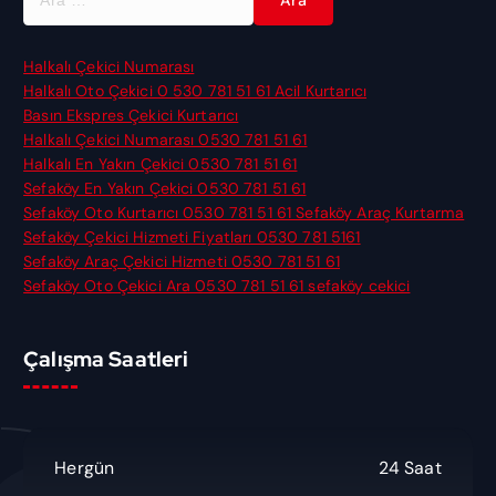
r
a
m
Halkalı Çekici Numarası
a
Halkalı Oto Çekici 0 530 781 51 61 Acil Kurtarıcı
:
Basın Ekspres Çekici Kurtarıcı
Halkalı Çekici Numarası 0530 781 51 61
Halkalı En Yakın Çekici 0530 781 51 61
Sefaköy En Yakın Çekici 0530 781 51 61
Sefaköy Oto Kurtarıcı 0530 781 51 61 Sefaköy Araç Kurtarma
Sefaköy Çekici Hizmeti Fiyatları 0530 781 5161
Sefaköy Araç Çekici Hizmeti 0530 781 51 61
Sefaköy Oto Çekici Ara 0530 781 51 61 sefaköy cekici
Çalışma Saatleri
Hergün
24 Saat