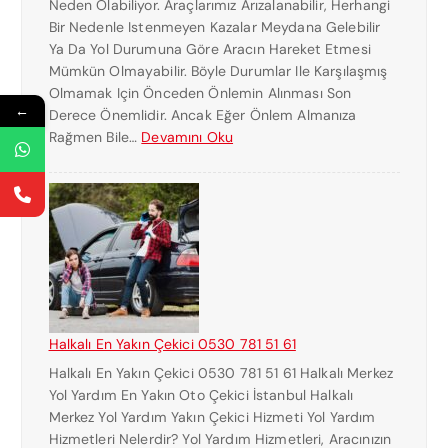
Neden Olabiliyor. Araçlarımız Arızalanabilir, Herhangi
Ç
Bir Nedenle Istenmeyen Kazalar Meydana Gelebilir
E
Ya Da Yol Durumuna Göre Aracın Hareket Etmesi
K
Mümkün Olmayabilir. Böyle Durumlar Ile Karşılaşmış
I
Olmamak Için Önceden Önlemin Alınması Son
C
←
Derece Önemlidir. Ancak Eğer Önlem Almanıza
I
:
Rağmen Bile…
Devamını Oku
K
H
U
A
R
L
T
K
A
A
R
L
I
I
C
Ç
I
E
Halkalı En Yakın Çekici 0530 781 51 61
K
Halkalı En Yakın Çekici 0530 781 51 61 Halkalı Merkez
I
Yol Yardım En Yakın Oto Çekici İstanbul Halkalı
C
Merkez Yol Yardım Yakın Çekici Hizmeti Yol Yardım
I
Hizmetleri Nelerdir? Yol Yardım Hizmetleri, Aracınızın
N