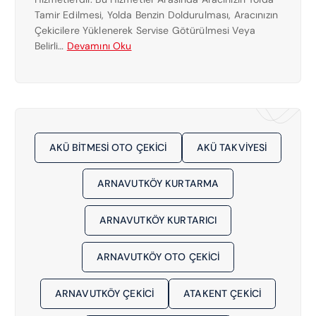
E
Tamir Edilmesi, Yolda Benzin Doldurulması, Aracınızın
K
Çekicilere Yüklenerek Servise Götürülmesi Veya
I
:
Belirli…
Devamını Oku
C
S
I
E
0
F
5
A
3
K
0
Ö
7
AKÜ BITMESI OTO ÇEKICI
AKÜ TAKVIYESI
Y
8
E
1
ARNAVUTKÖY KURTARMA
N
5
Y
1
A
ARNAVUTKÖY KURTARICI
6
K
1
I
ARNAVUTKÖY OTO ÇEKICI
N
Ç
ARNAVUTKÖY ÇEKICI
ATAKENT ÇEKICI
E
K