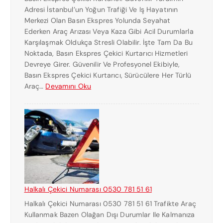
Adresi İstanbul’un Yoğun Trafiği Ve Iş Hayatının
Merkezi Olan Basın Ekspres Yolunda Seyahat
Ederken Araç Arızası Veya Kaza Gibi Acil Durumlarla
Karşılaşmak Oldukça Stresli Olabilir. İşte Tam Da Bu
Noktada, Basın Ekspres Çekici Kurtarıcı Hizmetleri
Devreye Girer. Güvenilir Ve Profesyonel Ekibiyle,
Basın Ekspres Çekici Kurtarıcı, Sürücülere Her Türlü
:
Araç…
Devamını Oku
B
A
S
I
N
E
K
S
P
Halkalı Çekici Numarası 0530 781 51 61
R
Halkalı Çekici Numarası 0530 781 51 61 Trafikte Araç
E
Kullanmak Bazen Olağan Dışı Durumlar Ile Kalmanıza
S