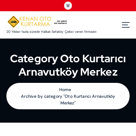
S
k
i
p
t
20 Yıldan fazla süredir Halkalı Sefaköy Çekici veren firmadır.
o
c
o
Category Oto Kurtarıcı
n
t
Arnavutköy Merkez
e
n
t
Home
Archive by category "Oto Kurtarıcı Arnavutköy
Merkez"