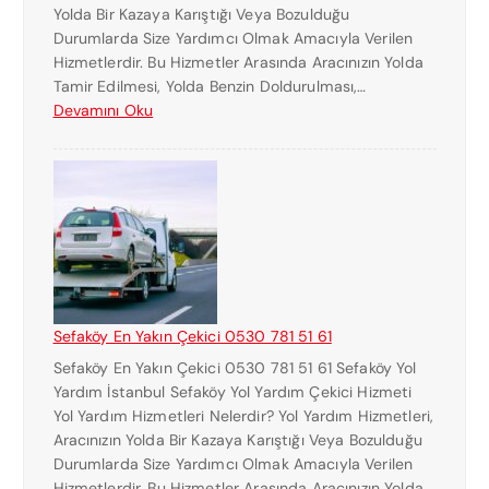
Yolda Bir Kazaya Karıştığı Veya Bozulduğu
U
Durumlarda Size Yardımcı Olmak Amacıyla Verilen
M
Hizmetlerdir. Bu Hizmetler Arasında Aracınızın Yolda
A
Tamir Edilmesi, Yolda Benzin Doldurulması,…
R
:
Devamını Oku
A
H
S
A
I
L
0
K
5
A
3
L
0
I
7
E
8
N
1
Sefaköy En Yakın Çekici 0530 781 51 61
Y
5
Sefaköy En Yakın Çekici 0530 781 51 61 Sefaköy Yol
A
1
Yardım İstanbul Sefaköy Yol Yardım Çekici Hizmeti
K
6
Yol Yardım Hizmetleri Nelerdir? Yol Yardım Hizmetleri,
I
1
Aracınızın Yolda Bir Kazaya Karıştığı Veya Bozulduğu
N
Durumlarda Size Yardımcı Olmak Amacıyla Verilen
Ç
Hizmetlerdir. Bu Hizmetler Arasında Aracınızın Yolda