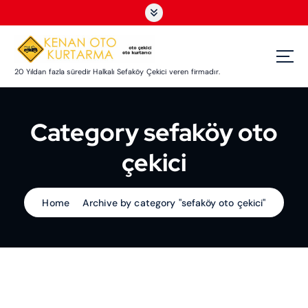
S
k
i
p
t
20 Yıldan fazla süredir Halkalı Sefaköy Çekici veren firmadır.
o
c
o
Category sefaköy oto
n
t
çekici
e
n
t
Home
Archive by category "sefaköy oto çekici"