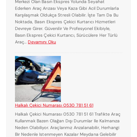
Merkezi Olan Basın Ekspres Yolunda Seyahat
Ederken Araç Arızası Veya Kaza Gibi Acil Durumlarla
Karşılaşmak Oldukça Stresli Olabilir. İşte Tam Da Bu
Noktada, Basın Ekspres Çekici Kurtarıcı Hizmetleri
Devreye Girer. Güvenilir Ve Profesyonel Ekibiyle,
Basın Ekspres Çekici Kurtarıcı, Sürücülere Her Türlü
:
Araç…
Devamını Oku
B
A
S
I
N
E
K
S
P
Halkalı Çekici Numarası 0530 781 51 61
R
Halkalı Çekici Numarası 0530 781 51 61 Trafikte Araç
E
Kullanmak Bazen Olağan Dışı Durumlar Ile Kalmanıza
S
Neden Olabiliyor. Araçlarımız Arızalanabilir, Herhangi
Ç
Bir Nedenle Istenmeyen Kazalar Meydana Gelebilir
E