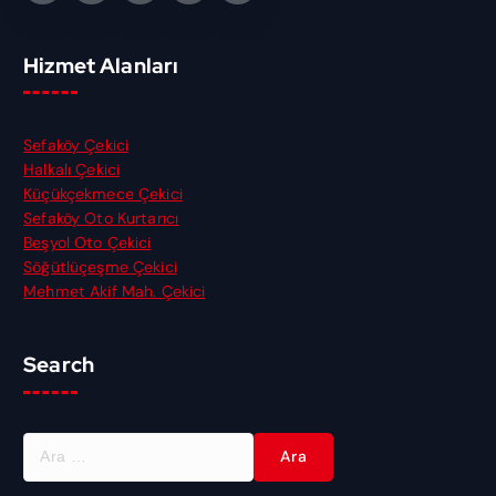
Hizmet Alanları
Sefaköy Çekici
Halkalı Çekici
Küçükçekmece Çekici
Sefaköy Oto Kurtarıcı
Beşyol Oto Çekici
Söğütlüçeşme Çekici
Mehmet Akif Mah. Çekici
Search
A
r
a