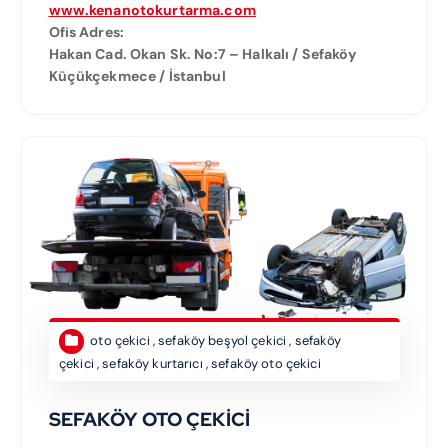
www.kenanotokurtarma.com
Ofis Adres:
Hakan Cad. Okan Sk. No:7 – Halkalı / Sefaköy
Küçükçekmece / İstanbul
oto çekici
,
sefaköy beşyol çekici
,
sefaköy
çekici
,
sefaköy kurtarıcı
,
sefaköy oto çekici
SEFAKÖY OTO ÇEKİCİ