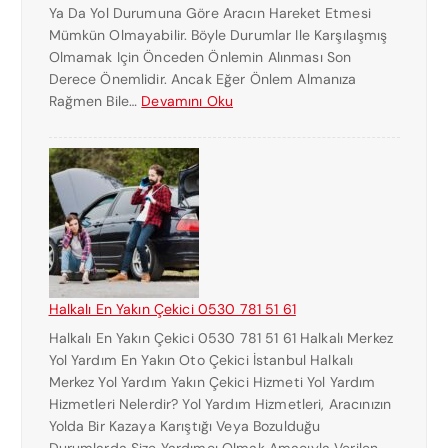
Ya Da Yol Durumuna Göre Aracın Hareket Etmesi
K
Mümkün Olmayabilir. Böyle Durumlar Ile Karşılaşmış
I
Olmamak Için Önceden Önlemin Alınması Son
C
Derece Önemlidir. Ancak Eğer Önlem Almanıza
I
:
Rağmen Bile…
Devamını Oku
K
H
U
A
R
L
T
K
A
A
R
L
I
I
C
Ç
I
E
Halkalı En Yakın Çekici 0530 781 51 61
K
Halkalı En Yakın Çekici 0530 781 51 61 Halkalı Merkez
I
Yol Yardım En Yakın Oto Çekici İstanbul Halkalı
C
Merkez Yol Yardım Yakın Çekici Hizmeti Yol Yardım
I
Hizmetleri Nelerdir? Yol Yardım Hizmetleri, Aracınızın
N
Yolda Bir Kazaya Karıştığı Veya Bozulduğu
U
Durumlarda Size Yardımcı Olmak Amacıyla Verilen