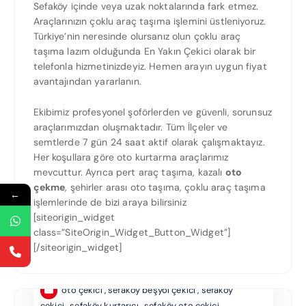
Sefaköy içinde veya uzak noktalarında fark etmez.
Araçlarınızın çoklu araç taşıma işlemini üstleniyoruz.
Türkiye’nin neresinde olursanız olun çoklu araç
taşıma lazım olduğunda En Yakın Çekici olarak bir
telefonla hizmetinizdeyiz. Hemen arayın uygun fiyat
avantajından yararlanın.
Ekibimiz profesyonel şoförlerden ve güvenli, sorunsuz
araçlarımızdan oluşmaktadır. Tüm İlçeler ve
semtlerde 7 gün 24 saat aktif olarak çalışmaktayız.
Her koşullara göre oto kurtarma araçlarımız
mevcuttur. Ayrıca pert araç taşıma, kazalı
oto
çekme
, şehirler arası oto taşıma, çoklu araç taşıma
←
işlemlerinde de bizi araya bilirsiniz
[siteorigin_widget
class=”SiteOrigin_Widget_Button_Widget”]
[/siteorigin_widget]
oto çekici
,
sefaköy beşyol çekici
,
sefaköy
çekici
,
sefaköy kurtarıcı
,
sefaköy oto çekici