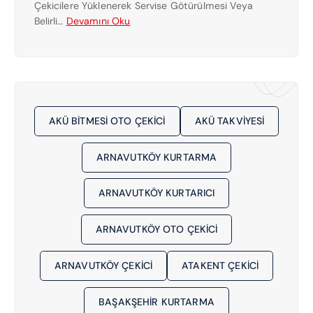
Çekicilere Yüklenerek Servise Götürülmesi Veya
I
:
Belirli…
Devamını Oku
C
S
I
E
0
F
5
A
3
K
0
Ö
7
AKÜ BITMESI OTO ÇEKICI
AKÜ TAKVIYESI
Y
8
E
1
ARNAVUTKÖY KURTARMA
N
5
Y
1
A
ARNAVUTKÖY KURTARICI
6
K
1
I
ARNAVUTKÖY OTO ÇEKICI
N
Ç
ARNAVUTKÖY ÇEKICI
ATAKENT ÇEKICI
E
K
I
BAŞAKŞEHIR KURTARMA
C