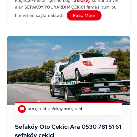
Küçükçekmece ilçesine bağlı
Sefaköy
semtinde yer
alan
SEFAKÖY YOL YARDIM ÇEKİCİ
firması tüm bu
hizmetleri sağlamaktadır.
Read More
oto çekici
,
sefaköy oto çekici
Sefaköy Oto Çekici Ara 0530 781 51 61
sefaköy cekici