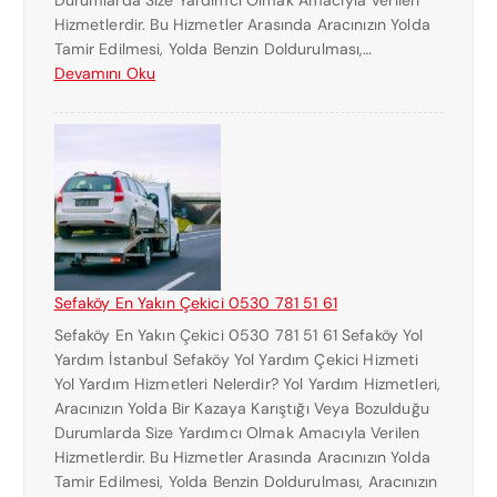
M
Hizmetlerdir. Bu Hizmetler Arasında Aracınızın Yolda
A
Tamir Edilmesi, Yolda Benzin Doldurulması,…
R
:
Devamını Oku
A
H
S
A
I
L
0
K
5
A
3
L
0
I
7
E
8
N
1
Sefaköy En Yakın Çekici 0530 781 51 61
Y
5
Sefaköy En Yakın Çekici 0530 781 51 61 Sefaköy Yol
A
1
Yardım İstanbul Sefaköy Yol Yardım Çekici Hizmeti
K
6
Yol Yardım Hizmetleri Nelerdir? Yol Yardım Hizmetleri,
I
1
Aracınızın Yolda Bir Kazaya Karıştığı Veya Bozulduğu
N
Durumlarda Size Yardımcı Olmak Amacıyla Verilen
Ç
Hizmetlerdir. Bu Hizmetler Arasında Aracınızın Yolda
E
Tamir Edilmesi, Yolda Benzin Doldurulması, Aracınızın
K