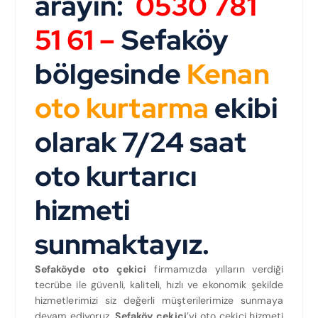
arayın:
0530 781
51 61 –
Sefaköy
bölgesinde
Kenan
oto kurtarma
ekibi
olarak 7/24 saat
oto kurtarıcı
hizmeti
sunmaktayız.
Sefaköyde oto çekici
firmamızda yılların verdiği
tecrübe ile güvenli, kaliteli, hızlı ve ekonomik şekilde
hizmetlerimizi siz değerli müşterilerimize sunmaya
devam ediyoruz.
Sefaköy çekici
’yi oto çekici hizmeti