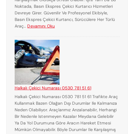
Noktada, Basın Ekspres Çekici Kurtarıcı Hizmetleri
Devreye Girer. Güvenilir Ve Profesyonel Ekibiyle,
Basın Ekspres Çekici Kurtarıcı, Sürücülere Her Türlü
:
Araç…
Devamını Oku
B
A
S
I
N
E
K
S
P
Halkalı Çekici Numarası 0530 781 51 61
R
Halkalı Çekici Numarası 0530 781 51 61 Trafikte Araç
E
Kullanmak Bazen Olağan Dışı Durumlar Ile Kalmanıza
S
Neden Olabiliyor. Araçlarımız Arızalanabilir, Herhangi
Ç
Bir Nedenle Istenmeyen Kazalar Meydana Gelebilir
E
Ya Da Yol Durumuna Göre Aracın Hareket Etmesi
K
Mümkün Olmayabilir. Böyle Durumlar Ile Karşılaşmış
I