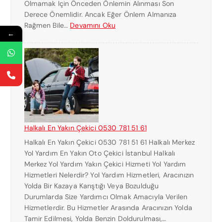
Olmamak Için Önceden Önlemin Alınması Son
C
Derece Önemlidir. Ancak Eğer Önlem Almanıza
I
:
Rağmen Bile…
Devamını Oku
K
←
H
U
A
R
L
T
K
A
A
R
L
I
I
C
Ç
I
E
Halkalı En Yakın Çekici 0530 781 51 61
K
Halkalı En Yakın Çekici 0530 781 51 61 Halkalı Merkez
I
Yol Yardım En Yakın Oto Çekici İstanbul Halkalı
C
Merkez Yol Yardım Yakın Çekici Hizmeti Yol Yardım
I
Hizmetleri Nelerdir? Yol Yardım Hizmetleri, Aracınızın
N
Yolda Bir Kazaya Karıştığı Veya Bozulduğu
U
Durumlarda Size Yardımcı Olmak Amacıyla Verilen
M
Hizmetlerdir. Bu Hizmetler Arasında Aracınızın Yolda
A
Tamir Edilmesi, Yolda Benzin Doldurulması,…
R