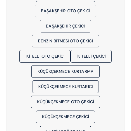
5
3
BAŞAKŞEHIR OTO ÇEKICI
0
7
BAŞAKŞEHIR ÇEKICI
8
1
BENZIN BITMESI OTO ÇEKICI
5
1
6
IKITELLI OTO ÇEKICI
IKITELLI ÇEKICI
1
KÜÇÜKÇEKMECE KURTARMA
KÜÇÜKÇEKMECE KURTARICI
KÜÇÜKÇEKMECE OTO ÇEKICI
KÜÇÜKÇEKMECE ÇEKICI