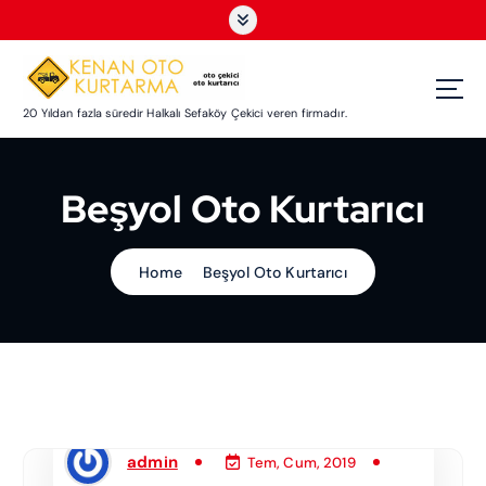
S
k
i
p
t
20 Yıldan fazla süredir Halkalı Sefaköy Çekici veren firmadır.
o
c
o
Beşyol Oto Kurtarıcı
n
t
e
Home
Beşyol Oto Kurtarıcı
n
t
admin
Tem, Cum, 2019