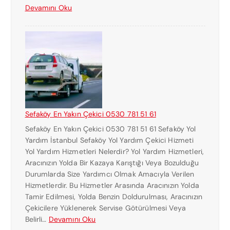
:
Devamını Oku
A
H
S
A
I
L
0
K
5
A
3
L
0
I
7
E
8
N
1
Sefaköy En Yakın Çekici 0530 781 51 61
Y
5
Sefaköy En Yakın Çekici 0530 781 51 61 Sefaköy Yol
A
1
Yardım İstanbul Sefaköy Yol Yardım Çekici Hizmeti
K
6
Yol Yardım Hizmetleri Nelerdir? Yol Yardım Hizmetleri,
I
1
Aracınızın Yolda Bir Kazaya Karıştığı Veya Bozulduğu
N
Durumlarda Size Yardımcı Olmak Amacıyla Verilen
Ç
Hizmetlerdir. Bu Hizmetler Arasında Aracınızın Yolda
E
Tamir Edilmesi, Yolda Benzin Doldurulması, Aracınızın
K
Çekicilere Yüklenerek Servise Götürülmesi Veya
I
:
Belirli…
Devamını Oku
C