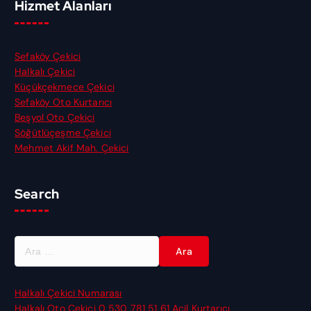
Hizmet Alanları
Sefaköy Çekici
Halkalı Çekici
Küçükçekmece Çekici
Sefaköy Oto Kurtarıcı
Beşyol Oto Çekici
Söğütlüçeşme Çekici
Mehmet Akif Mah. Çekici
Search
A
r
a
m
Halkalı Çekici Numarası
a
Halkalı Oto Çekici 0 530 781 51 61 Acil Kurtarıcı