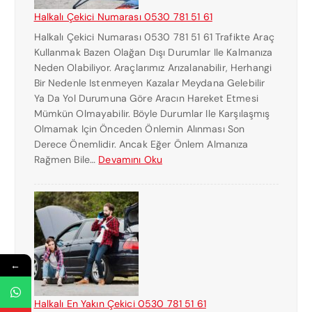
P
Halkalı Çekici Numarası 0530 781 51 61
R
Halkalı Çekici Numarası 0530 781 51 61 Trafikte Araç
E
Kullanmak Bazen Olağan Dışı Durumlar Ile Kalmanıza
S
Neden Olabiliyor. Araçlarımız Arızalanabilir, Herhangi
Ç
Bir Nedenle Istenmeyen Kazalar Meydana Gelebilir
E
Ya Da Yol Durumuna Göre Aracın Hareket Etmesi
K
Mümkün Olmayabilir. Böyle Durumlar Ile Karşılaşmış
I
Olmamak Için Önceden Önlemin Alınması Son
C
Derece Önemlidir. Ancak Eğer Önlem Almanıza
I
:
Rağmen Bile…
Devamını Oku
K
H
U
A
R
L
T
K
A
A
R
L
I
←
I
C
Ç
I
E
Halkalı En Yakın Çekici 0530 781 51 61
K