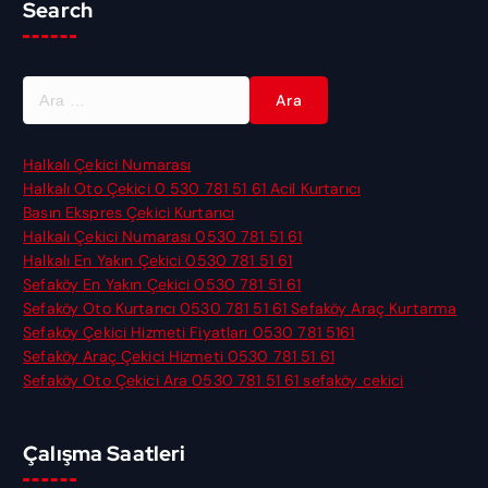
Search
A
r
a
m
Halkalı Çekici Numarası
a
Halkalı Oto Çekici 0 530 781 51 61 Acil Kurtarıcı
:
Basın Ekspres Çekici Kurtarıcı
Halkalı Çekici Numarası 0530 781 51 61
Halkalı En Yakın Çekici 0530 781 51 61
Sefaköy En Yakın Çekici 0530 781 51 61
Sefaköy Oto Kurtarıcı 0530 781 51 61 Sefaköy Araç Kurtarma
Sefaköy Çekici Hizmeti Fiyatları 0530 781 5161
Sefaköy Araç Çekici Hizmeti 0530 781 51 61
Sefaköy Oto Çekici Ara 0530 781 51 61 sefaköy cekici
Çalışma Saatleri