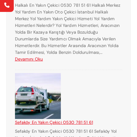
Halkalı En Yakın Çekici 0530 781 51 61 Halkalı Merkez
I
Yol Yardım En Yakın Oto Çekici İstanbul Halkalı
C
Merkez Yol Yardım Yakın Çekici Hizmeti Yol Yardım
I
Hizmetleri Nelerdir? Yol Yardım Hizmetleri, Aracınızın
N
Yolda Bir Kazaya Karıştığı Veya Bozulduğu
U
Durumlarda Size Yardımcı Olmak Amacıyla Verilen
M
Hizmetlerdir. Bu Hizmetler Arasında Aracınızın Yolda
A
Tamir Edilmesi, Yolda Benzin Doldurulması,…
R
:
Devamını Oku
A
H
S
A
I
L
0
K
5
A
3
L
0
I
7
E
8
N
1
Sefaköy En Yakın Çekici 0530 781 51 61
Y
5
Sefaköy En Yakın Çekici 0530 781 51 61 Sefaköy Yol
A
1