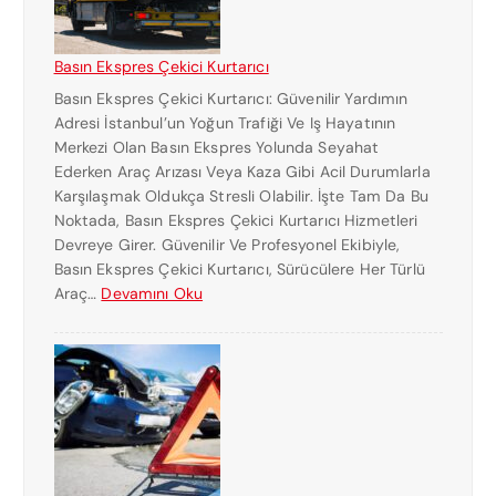
Basın Ekspres Çekici Kurtarıcı
Basın Ekspres Çekici Kurtarıcı: Güvenilir Yardımın
Adresi İstanbul’un Yoğun Trafiği Ve Iş Hayatının
Merkezi Olan Basın Ekspres Yolunda Seyahat
Ederken Araç Arızası Veya Kaza Gibi Acil Durumlarla
Karşılaşmak Oldukça Stresli Olabilir. İşte Tam Da Bu
Noktada, Basın Ekspres Çekici Kurtarıcı Hizmetleri
Devreye Girer. Güvenilir Ve Profesyonel Ekibiyle,
Basın Ekspres Çekici Kurtarıcı, Sürücülere Her Türlü
:
Araç…
Devamını Oku
B
A
S
I
N
E
K
S