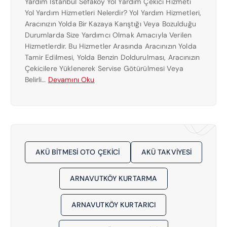
Yardım İstanbul Sefaköy Yol Yardım Çekici Hizmeti
K
6
Yol Yardım Hizmetleri Nelerdir? Yol Yardım Hizmetleri,
I
1
Aracınızın Yolda Bir Kazaya Karıştığı Veya Bozulduğu
N
Durumlarda Size Yardımcı Olmak Amacıyla Verilen
Ç
Hizmetlerdir. Bu Hizmetler Arasında Aracınızın Yolda
E
Tamir Edilmesi, Yolda Benzin Doldurulması, Aracınızın
K
Çekicilere Yüklenerek Servise Götürülmesi Veya
I
:
Belirli…
Devamını Oku
C
S
I
E
0
F
5
A
3
K
0
Ö
7
AKÜ BITMESI OTO ÇEKICI
AKÜ TAKVIYESI
Y
8
E
1
ARNAVUTKÖY KURTARMA
N
5
Y
1
A
ARNAVUTKÖY KURTARICI
6
K
1
I