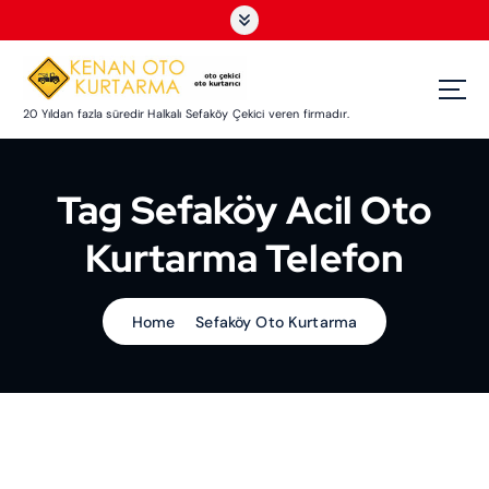
S
k
i
p
t
20 Yıldan fazla süredir Halkalı Sefaköy Çekici veren firmadır.
o
c
o
Tag Sefaköy Acil Oto
n
t
Kurtarma Telefon
e
n
t
Home
Sefaköy Oto Kurtarma