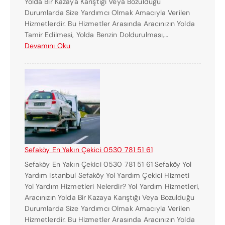
Yolda Bir Kazaya Karıştığı Veya Bozulduğu
U
Durumlarda Size Yardımcı Olmak Amacıyla Verilen
M
Hizmetlerdir. Bu Hizmetler Arasında Aracınızın Yolda
A
Tamir Edilmesi, Yolda Benzin Doldurulması,…
R
:
Devamını Oku
A
H
S
A
I
L
0
K
5
A
3
L
0
I
7
E
8
N
1
Sefaköy En Yakın Çekici 0530 781 51 61
Y
5
Sefaköy En Yakın Çekici 0530 781 51 61 Sefaköy Yol
A
1
Yardım İstanbul Sefaköy Yol Yardım Çekici Hizmeti
K
6
Yol Yardım Hizmetleri Nelerdir? Yol Yardım Hizmetleri,
I
1
Aracınızın Yolda Bir Kazaya Karıştığı Veya Bozulduğu
N
Durumlarda Size Yardımcı Olmak Amacıyla Verilen
Ç
Hizmetlerdir. Bu Hizmetler Arasında Aracınızın Yolda
E