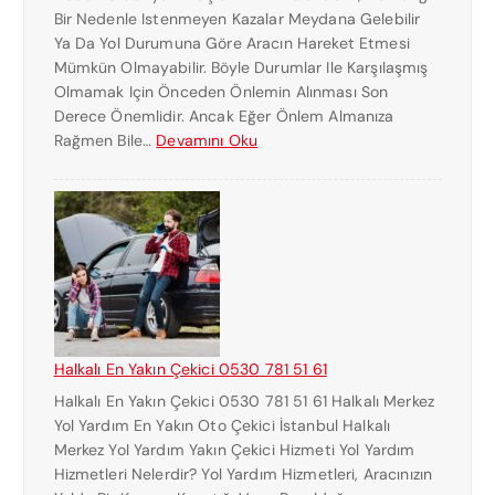
Bir Nedenle Istenmeyen Kazalar Meydana Gelebilir
E
Ya Da Yol Durumuna Göre Aracın Hareket Etmesi
K
Mümkün Olmayabilir. Böyle Durumlar Ile Karşılaşmış
I
Olmamak Için Önceden Önlemin Alınması Son
C
Derece Önemlidir. Ancak Eğer Önlem Almanıza
I
:
Rağmen Bile…
Devamını Oku
K
H
U
A
R
L
T
K
A
A
R
L
I
I
C
Ç
I
E
Halkalı En Yakın Çekici 0530 781 51 61
K
Halkalı En Yakın Çekici 0530 781 51 61 Halkalı Merkez
I
Yol Yardım En Yakın Oto Çekici İstanbul Halkalı
C
Merkez Yol Yardım Yakın Çekici Hizmeti Yol Yardım
I
Hizmetleri Nelerdir? Yol Yardım Hizmetleri, Aracınızın
N