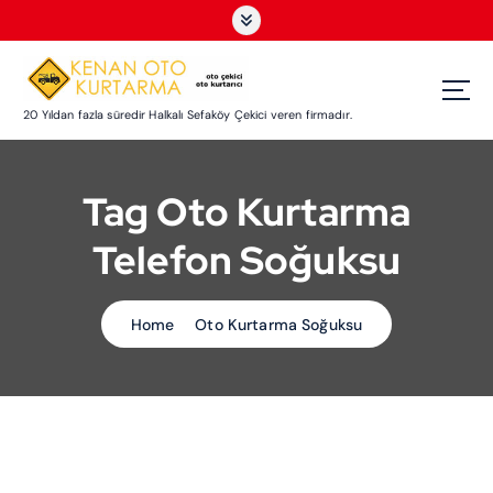
S
k
i
p
t
20 Yıldan fazla süredir Halkalı Sefaköy Çekici veren firmadır.
o
c
o
Tag Oto Kurtarma
n
t
Telefon Soğuksu
e
n
t
Home
Oto Kurtarma Soğuksu