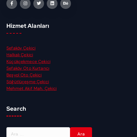
Hizmet Alanları
Sefaköy Çekici
Halkalı Çekici
Küçükçekmece Çekici
Sefaköy Oto Kurtarıcı
Beşyol Oto Çekici
Söğütlüçeşme Çekici
Mehmet Akif Mah. Çekici
Search
A