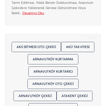
Tamir Edilmesi, Yolda Benzin Doldurulması, Aracınızın
K
Çekicilere Yüklenerek Servise Götürülmesi Veya
I
:
Belirli…
Devamını Oku
C
S
I
E
0
F
5
A
3
K
0
Ö
7
AKÜ BITMESI OTO ÇEKICI
AKÜ TAKVIYESI
Y
8
E
1
ARNAVUTKÖY KURTARMA
N
5
Y
1
A
ARNAVUTKÖY KURTARICI
6
K
1
I
ARNAVUTKÖY OTO ÇEKICI
N
Ç
ARNAVUTKÖY ÇEKICI
ATAKENT ÇEKICI
E
K