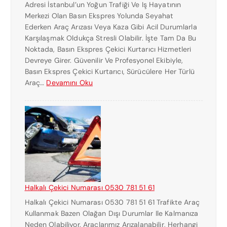
Adresi İstanbul’un Yoğun Trafiği Ve Iş Hayatının
Merkezi Olan Basın Ekspres Yolunda Seyahat
Ederken Araç Arızası Veya Kaza Gibi Acil Durumlarla
Karşılaşmak Oldukça Stresli Olabilir. İşte Tam Da Bu
Noktada, Basın Ekspres Çekici Kurtarıcı Hizmetleri
Devreye Girer. Güvenilir Ve Profesyonel Ekibiyle,
Basın Ekspres Çekici Kurtarıcı, Sürücülere Her Türlü
:
Araç…
Devamını Oku
B
A
S
I
N
E
K
S
P
Halkalı Çekici Numarası 0530 781 51 61
R
Halkalı Çekici Numarası 0530 781 51 61 Trafikte Araç
E
Kullanmak Bazen Olağan Dışı Durumlar Ile Kalmanıza
S
Neden Olabiliyor. Araçlarımız Arızalanabilir, Herhangi
Ç