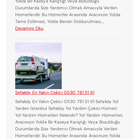
Yolda Bir Kazaya Karıştığı Veya Bozulduğu
U
Durumlarda Size Yardımcı Olmak Amacıyla Verilen
M
Hizmetlerdir. Bu Hizmetler Arasında Aracınızın Yolda
A
Tamir Edilmesi, Yolda Benzin Doldurulması,…
R
:
Devamını Oku
A
H
S
A
I
L
0
K
5
A
3
L
0
I
7
E
8
N
1
Sefaköy En Yakın Çekici 0530 781 51 61
Y
5
Sefaköy En Yakın Çekici 0530 781 51 61 Sefaköy Yol
A
1
Yardım İstanbul Sefaköy Yol Yardım Çekici Hizmeti
K
6
Yol Yardım Hizmetleri Nelerdir? Yol Yardım Hizmetleri,
I
1
Aracınızın Yolda Bir Kazaya Karıştığı Veya Bozulduğu
N
Durumlarda Size Yardımcı Olmak Amacıyla Verilen
Ç
Hizmetlerdir. Bu Hizmetler Arasında Aracınızın Yolda
E