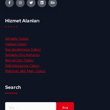
Hizmet Alanları
Sefaköy Çekici
Halkalı Çekici
Küçükçekmece Çekici
Sefaköy Oto Kurtarıcı
Beşyol Oto Çekici
Söğütlüçeşme Çekici
Mehmet Akif Mah. Çekici
Search
A