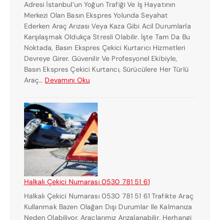
Adresi İstanbul’un Yoğun Trafiği Ve Iş Hayatının
Merkezi Olan Basın Ekspres Yolunda Seyahat
Ederken Araç Arızası Veya Kaza Gibi Acil Durumlarla
Karşılaşmak Oldukça Stresli Olabilir. İşte Tam Da Bu
Noktada, Basın Ekspres Çekici Kurtarıcı Hizmetleri
Devreye Girer. Güvenilir Ve Profesyonel Ekibiyle,
Basın Ekspres Çekici Kurtarıcı, Sürücülere Her Türlü
:
Araç…
Devamını Oku
B
A
S
I
N
E
K
S
P
Halkalı Çekici Numarası 0530 781 51 61
R
Halkalı Çekici Numarası 0530 781 51 61 Trafikte Araç
E
Kullanmak Bazen Olağan Dışı Durumlar Ile Kalmanıza
S
Neden Olabiliyor. Araçlarımız Arızalanabilir, Herhangi
Ç