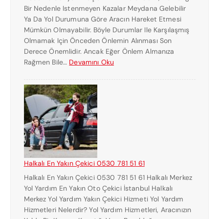
Bir Nedenle Istenmeyen Kazalar Meydana Gelebilir
E
Ya Da Yol Durumuna Göre Aracın Hareket Etmesi
K
Mümkün Olmayabilir. Böyle Durumlar Ile Karşılaşmış
I
Olmamak Için Önceden Önlemin Alınması Son
C
Derece Önemlidir. Ancak Eğer Önlem Almanıza
I
:
Rağmen Bile…
Devamını Oku
K
H
U
A
R
L
T
K
A
A
R
L
I
I
C
Ç
I
E
Halkalı En Yakın Çekici 0530 781 51 61
K
Halkalı En Yakın Çekici 0530 781 51 61 Halkalı Merkez
I
Yol Yardım En Yakın Oto Çekici İstanbul Halkalı
C
Merkez Yol Yardım Yakın Çekici Hizmeti Yol Yardım
I
Hizmetleri Nelerdir? Yol Yardım Hizmetleri, Aracınızın
N