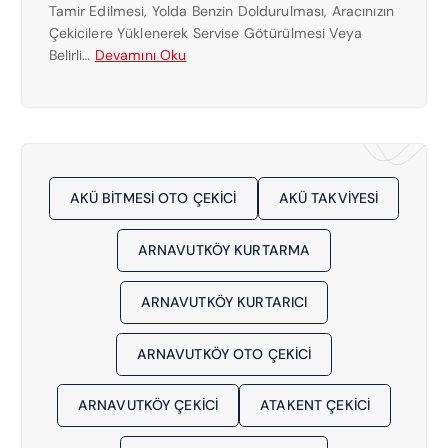
Tamir Edilmesi, Yolda Benzin Doldurulması, Aracınızın
K
Çekicilere Yüklenerek Servise Götürülmesi Veya
I
:
Belirli…
Devamını Oku
C
S
I
E
0
F
5
A
3
K
0
Ö
7
AKÜ BITMESI OTO ÇEKICI
AKÜ TAKVIYESI
Y
8
E
1
ARNAVUTKÖY KURTARMA
N
5
Y
1
A
ARNAVUTKÖY KURTARICI
6
K
1
I
ARNAVUTKÖY OTO ÇEKICI
N
Ç
ARNAVUTKÖY ÇEKICI
ATAKENT ÇEKICI
E
K