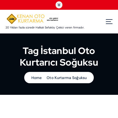
S
k
i
p
t
20 Yıldan fazla süredir Halkalı Sefaköy Çekici veren firmadır.
o
c
o
Tag İstanbul Oto
n
t
Kurtarıcı Soğuksu
e
n
t
Home
Oto Kurtarma Soğuksu