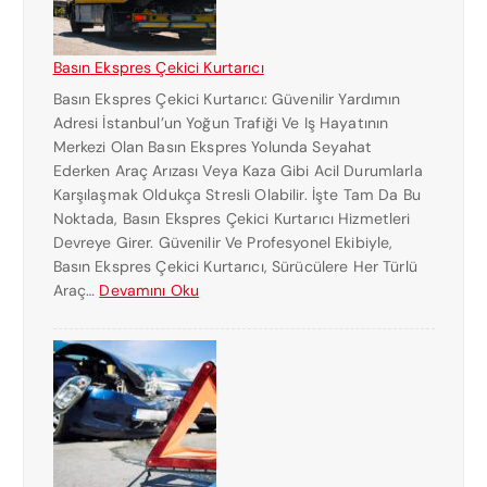
Basın Ekspres Çekici Kurtarıcı
Basın Ekspres Çekici Kurtarıcı: Güvenilir Yardımın
Adresi İstanbul’un Yoğun Trafiği Ve Iş Hayatının
Merkezi Olan Basın Ekspres Yolunda Seyahat
Ederken Araç Arızası Veya Kaza Gibi Acil Durumlarla
Karşılaşmak Oldukça Stresli Olabilir. İşte Tam Da Bu
Noktada, Basın Ekspres Çekici Kurtarıcı Hizmetleri
Devreye Girer. Güvenilir Ve Profesyonel Ekibiyle,
Basın Ekspres Çekici Kurtarıcı, Sürücülere Her Türlü
:
Araç…
Devamını Oku
B
A
S
I
N
E
K
S