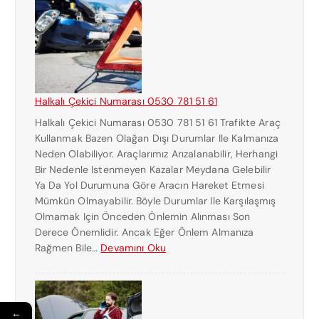
S
I
N
E
K
S
P
Halkalı Çekici Numarası 0530 781 51 61
R
Halkalı Çekici Numarası 0530 781 51 61 Trafikte Araç
E
Kullanmak Bazen Olağan Dışı Durumlar Ile Kalmanıza
S
Neden Olabiliyor. Araçlarımız Arızalanabilir, Herhangi
Ç
Bir Nedenle Istenmeyen Kazalar Meydana Gelebilir
E
Ya Da Yol Durumuna Göre Aracın Hareket Etmesi
K
Mümkün Olmayabilir. Böyle Durumlar Ile Karşılaşmış
I
Olmamak Için Önceden Önlemin Alınması Son
C
Derece Önemlidir. Ancak Eğer Önlem Almanıza
I
:
Rağmen Bile…
Devamını Oku
K
H
U
A
R
L
T
K
←
A