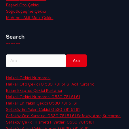
Beşyol Oto Çekici
Söğütlüçeşme Çekici
Mehmet Akif Mah. Çekici
Search
A
r
a
m
Halkalı Çekici Numarası
a
Halkalı Oto Çekici 0 530 781 51 61 Acil Kurtarıcı
:
Basın Ekspres Çekici Kurtarıcı
Halkalı Çekici Numarası 0530 781 51 61
Halkalı En Yakın Çekici 0530 781 51 61
Sefaköy En Yakın Çekici 0530 781 51 61
Sefaköy Oto Kurtarıcı 0530 781 51 61 Sefaköy Araç Kurtarma
Sefaköy Çekici Hizmeti Fiyatları 0530 781 5161
Sefaköy Araç Çekici Hizmeti 0530 781 51 61