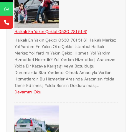
A
R
L
I
I
C
Ç
I
E
Halkalı En Yakın Çekici 0530 781 51 61
K
Halkalı En Yakın Çekici 0530 781 51 61 Halkalı Merkez
I
Yol Yardım En Yakın Oto Çekici İstanbul Halkalı
C
Merkez Yol Yardım Yakın Çekici Hizmeti Yol Yardım
I
Hizmetleri Nelerdir? Yol Yardım Hizmetleri, Aracınızın
N
Yolda Bir Kazaya Karıştığı Veya Bozulduğu
U
Durumlarda Size Yardımcı Olmak Amacıyla Verilen
M
Hizmetlerdir. Bu Hizmetler Arasında Aracınızın Yolda
A
Tamir Edilmesi, Yolda Benzin Doldurulması,…
R
:
Devamını Oku
A
H
S
A
I
L
0
K
5
A
3
L