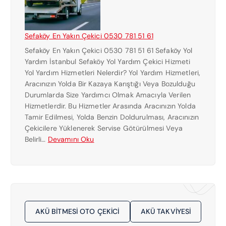
0
I
7
E
8
N
1
Sefaköy En Yakın Çekici 0530 781 51 61
Y
5
Sefaköy En Yakın Çekici 0530 781 51 61 Sefaköy Yol
A
1
Yardım İstanbul Sefaköy Yol Yardım Çekici Hizmeti
K
6
Yol Yardım Hizmetleri Nelerdir? Yol Yardım Hizmetleri,
I
1
Aracınızın Yolda Bir Kazaya Karıştığı Veya Bozulduğu
N
Durumlarda Size Yardımcı Olmak Amacıyla Verilen
Ç
Hizmetlerdir. Bu Hizmetler Arasında Aracınızın Yolda
E
Tamir Edilmesi, Yolda Benzin Doldurulması, Aracınızın
K
Çekicilere Yüklenerek Servise Götürülmesi Veya
I
:
Belirli…
Devamını Oku
C
S
I
E
0
F
5
A
3
K
0
Ö
7
AKÜ BITMESI OTO ÇEKICI
AKÜ TAKVIYESI
Y
8