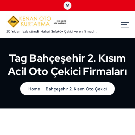
S
k
i
p
t
20 Yıldan fazla süredir Halkalı Sefaköy Çekici veren firmadır.
o
c
o
Tag Bahçeşehir 2. Kısım
n
t
Acil Oto Çekici Firmaları
e
n
t
Home
Bahçeşehir 2. Kısım Oto Çekici